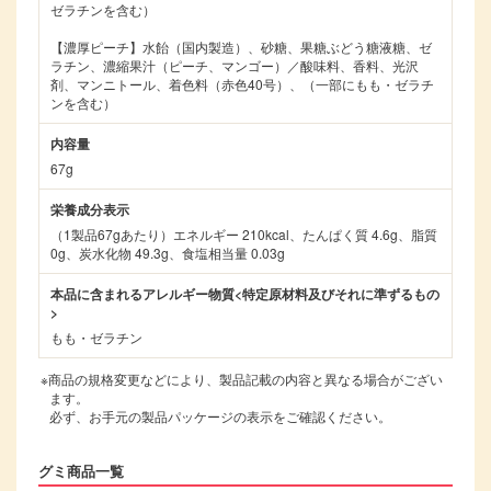
ゼラチンを含む）
【濃厚ピーチ】水飴（国内製造）、砂糖、果糖ぶどう糖液糖、ゼ
ラチン、濃縮果汁（ピーチ、マンゴー）／酸味料、香料、光沢
剤、マンニトール、着色料（赤色40号）、（一部にもも・ゼラチ
ンを含む）
内容量
67g
栄養成分表示
（1製品67gあたり）エネルギー 210kcal、たんぱく質 4.6g、脂質
0g、炭水化物 49.3g、食塩相当量 0.03g
本品に含まれるアレルギー物質<特定原材料及びそれに準ずるもの
>
もも・ゼラチン
※商品の規格変更などにより、製品記載の内容と異なる場合がござい
ます。
必ず、お手元の製品パッケージの表示をご確認ください。
グミ商品一覧