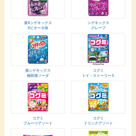
激Xシゲキックス
シゲキックス
Xピオーネ味
グレープ
激シゲキックス
コグミ
極刺激ソーダ
トイ・ストーリー５
コグミ
コグミ
フルーツアソート
ドリンクアソート