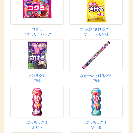
コグミ
すっぱいさけるグミ
ファミリーパック
サワーレモン味
さけるグミ
なが〜いさけるグミ
巨峰
巨峰
ぷっちょグミ
ぷっちょグミ
ぶどう
ソーダ