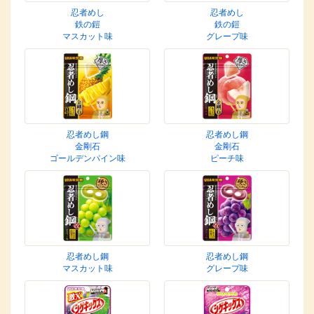
忍者めし
忍者めし
鉄の鎧
鉄の鎧
マスカット味
グレープ味
忍者めし鋼
忍者めし鋼
金剛石
金剛石
ゴールデンパイン味
ピーチ味
忍者めし鋼
忍者めし鋼
マスカット味
グレープ味