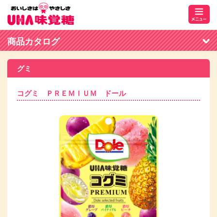
商品カタログ
グミ
コグミ ＰＲＥＭＩＵＭ ドール