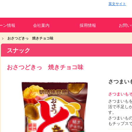
英文サイト
ーン情報
会社案内
採用情報
お問い
おさつどきっ 焼きチョコ味
スナック
おさつどきっ 焼きチョコ味
さつまい
さつまいも
さつまいも
活で不足し
す。
さつまいも
もチップス