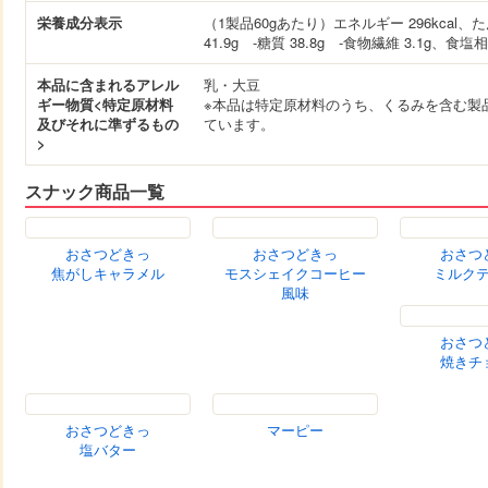
原材料名
さつまいも（国産又は中国産）、砂糖、植物
糖（砂糖、デキストリン）、ココアパウダー
糖練乳／香料、甘味料（スクラロース）、酸
分・大豆を含む）
内容量
60g
栄養成分表示
（1製品60gあたり）エネルギー 296kcal、た
41.9g -糖質 38.8g -食物繊維 3.1g、食塩相
本品に含まれるアレル
乳・大豆
ギー物質<特定原材料
※本品は特定原材料のうち、くるみを含む製
及びそれに準ずるもの
ています。
>
スナック商品一覧
おさつどきっ
おさつどきっ
おさつ
焦がしキャラメル
モスシェイクコーヒー
ミルク
風味
おさつ