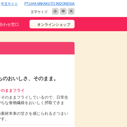
中文サイト
PT.UHA MIKAKUTO INDONESIA
文字サイズ
合わせ窓口
オンラインショップ
ものおいしさ、そのまま。
そのままフライ
をそのままフライしているので、日常生
がちな食物繊維をおいしく摂取できま
の素材本来の甘さを感じられるさつまい
です。