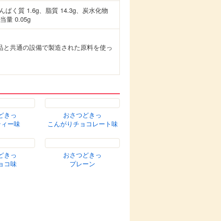
油脂、チョコレートシーズニング（粉
、麦芽糖、食塩）、カカオエキス、加
化防止剤（ビタミンE）、（一部に乳成
んぱく質 1.6g、脂質 14.3g、炭水化物
当量 0.05g
品と共通の設備で製造された原料を使っ
どきっ
おさつどきっ
ティー味
こんがりチョコレート味
どきっ
おさつどきっ