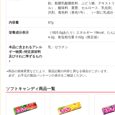
原材料名
砂糖（国内製造）、水飴、植物性加工油脂、
飴、殺菌乳酸菌飲料、ぶどう糖、デキストリ
ル）、酸味料、重曹、セルロース、乳化剤、
沢剤、着色料（青色1号）、（一部に乳成分
内容量
67g
栄養成分表示
（1粒5.0gあたり）エネルギー 19kcal、たん
4.2g、食塩相当量 0.02g（推定値）
本品に含まれるアレル
乳・ゼラチン
ギー物質<特定原材料
及びそれに準ずるもの
>
※商品の規格変更などにより、製品記載の内容と異なる場合がございます。
必ず、お手元の製品パッケージの表示をご確認ください。
ソフトキャンディ商品一覧