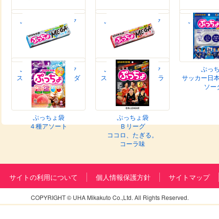
ぷっちょスティック
ぷっちょスティック
ぷっちょ
シャリっとスイカ
サワー
もちっ
沖縄パイン味
ぷっちょスティック
ぷっちょスティック
ぷっ
ストロングメガソーダ
ストロングメガコーラ
サッカー日
ソー
ぷっちょ袋
ぷっちょ袋
４種アソート
Ｂリーグ