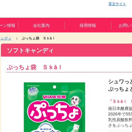
英文サイト
ーン情報
会社案内
採用情報
お問い
ャンディ
ぷっちょ袋 Ｓｋåｌ
ソフトキャンディ
ぷっちょ袋 Ｓｋåｌ
シュワっ
ぷっちょ
「Ｓｋåｌ 
南日本酪農
2026年で
乳性炭酸飲
さをぷっち