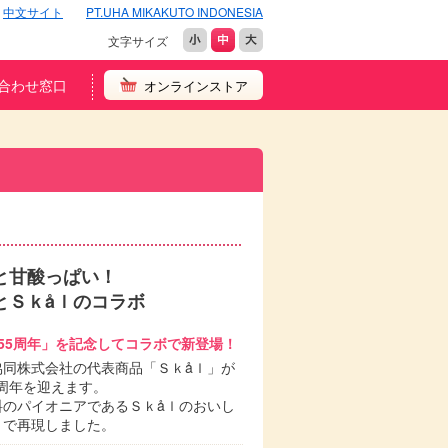
中文サイト
PT.UHA MIKAKUTO INDONESIA
文字サイズ
合わせ窓口
オンラインストア
と甘酸っぱい！
とＳｋåｌのコラボ
55周年」を記念してコラボで新登場！
協同株式会社の代表商品「Ｓｋåｌ」が
55周年を迎えます。
料のパイオニアであるＳｋåｌのおいし
ょで再現しました。