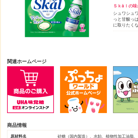
Ｓｋåｌの味
シュワシュ
っと甘酸っ
に取りたく
関連ホームページ
商品情報