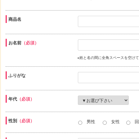
商品名
お名前
（必須）
※姓と名の間に全角スペースを空け
ふりがな
年代
（必須）
性別
（必須）
男性
女性
回