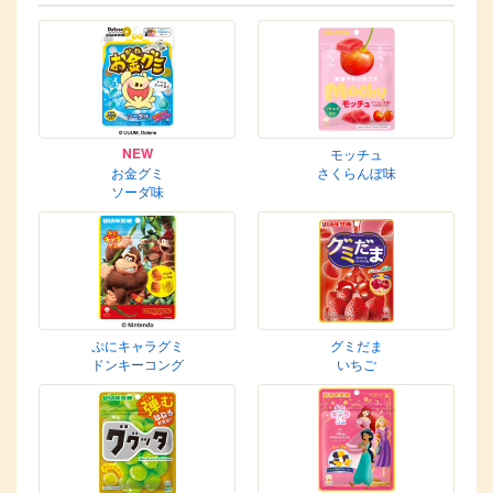
NEW
モッチュ
お金グミ
さくらんぼ味
ソーダ味
ぷにキャラグミ
グミだま
ドンキーコング
いちご