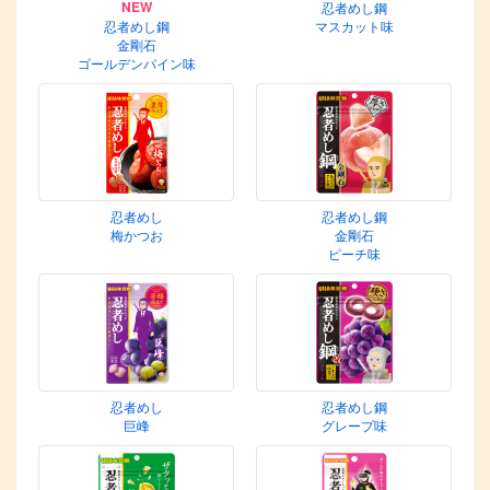
NEW
忍者めし鋼
忍者めし鋼
マスカット味
金剛石
ゴールデンパイン味
忍者めし
忍者めし鋼
梅かつお
金剛石
ピーチ味
忍者めし
忍者めし鋼
巨峰
グレープ味