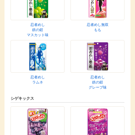
忍者めし
忍者めし無双
鉄の鎧
もも
マスカット味
忍者めし
忍者めし
ラムネ
鉄の鎧
グレープ味
シゲキックス