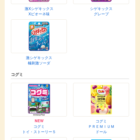
激Xシゲキックス
シゲキックス
Xピオーネ味
グレープ
激シゲキックス
極刺激ソーダ
コグミ
NEW
コグミ
コグミ
ＰＲＥＭＩＵＭ
トイ・ストーリー５
ドール