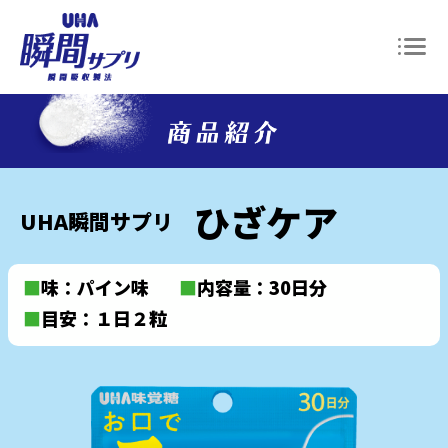
ひざケア
UHA瞬間サプリ
■
味：パイン味
■
内容量：30日分
■
目安：１日２粒