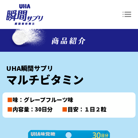
UHA瞬間サプリ
マルチビタミン
■
味：グレープフルーツ味
■
内容量：30日分
■
目安：１日２粒