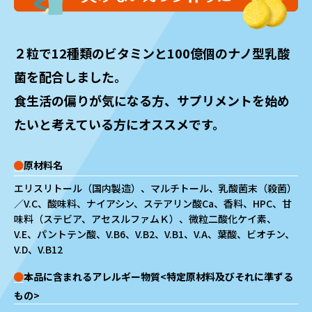
２粒で12種類のビタミンと100億個のナノ型乳酸
菌を配合しました。
食生活の偏りが気になる方、サプリメントを始め
たいと考えている方にオススメです。
原材料名
エリスリトール（国内製造）、マルチトール、乳酸菌末（殺菌）
／V.C、酸味料、ナイアシン、ステアリン酸Ca、香料、HPC、甘
味料（ステビア、アセスルファムＫ）、微粒二酸化ケイ素、
V.E、パントテン酸、V.B6、V.B2、V.B1、V.A、葉酸、ビオチン、
V.D、V.B12
本品に含まれるアレルギー物質<特定原材料及びそれに準ずる
もの>