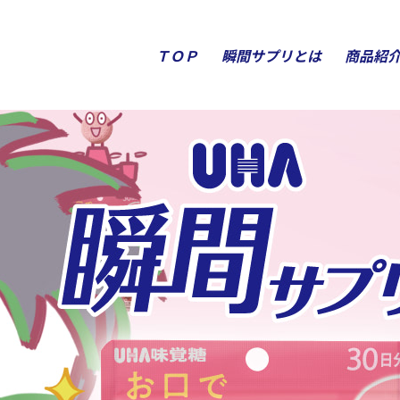
ＴＯＰ
瞬間サプリとは
商品紹