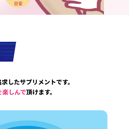
日2粒目安／水なしでOK！
追求したサプリメントです。
を楽しんで
頂けます。